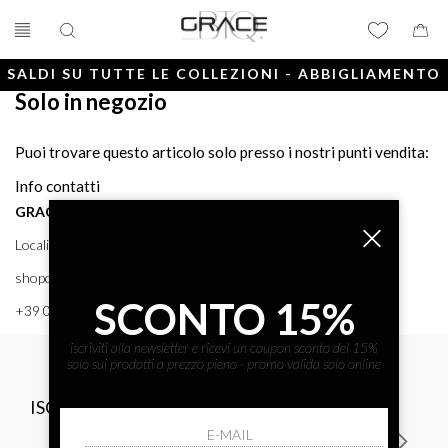
SALDI SU TUTTE LE COLLEZIONI - ABBIGLIAMENTO
Solo in negozio
E ACCESSORI
Puoi trovare questo articolo solo presso i nostri punti vendita:
Info contatti
GRACE BTQ
Località Porto, 38 58043 - PUNTA ALA (GR) GRACE BTQ
shoponline@gracebtq.com
SCONTO 15%
+39 0564 92 24 24
iscriviti alla newsletter e ricevi un coupon sconto del 15%
solo sui prodotti a prezzo pieno - promo valida solo online
ISCRIVITI ALLA NEWSLETTER