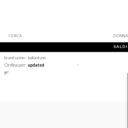
CERCA
DONN
SALDI
brand uomo
·
ballantyne
Ordina per