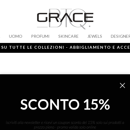
A
UOMO
PROFUMI
SKINCARE
JEWELS
DESIGNE
 SU TUTTE LE COLLEZIONI - ABBIGLIAMENTO E ACC
SCONTO 15%
ISCRIVITI ALLA NEWS
iscriviti alla newsletter e ricevi un coupon sconto del 15% solo sui prodotti a
prezzo pieno - promo valida solo online
ho letto ed accettato le condizioni sulla pr