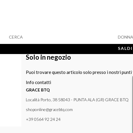
CERCA
DONN
SALDI
Solo in negozio
Puoi trovare questo articolo solo presso i nostri punti
Info contatti
GRACE BTQ
Località Porto, 38 58043 - PUNTA ALA (GR) GRACE BTQ
shoponline@gracebtq.com
+39 0564 92 24 24