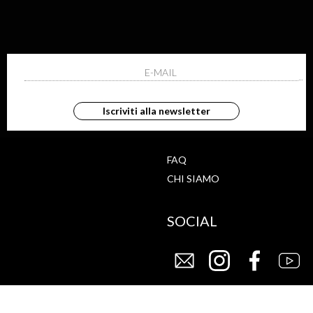
ISCRIVITI ALLA NEWS
ho letto ed accettato le condizioni sulla pr
Iscriviti alla newsletter
G
STORE
FAQ
CHI SIAMO
SOCIAL
CY