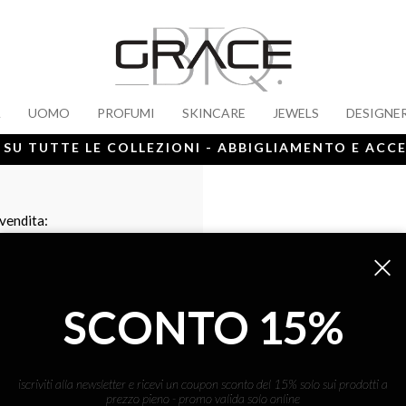
A
UOMO
PROFUMI
SKINCARE
JEWELS
DESIGNE
 SU TUTTE LE COLLEZIONI - ABBIGLIAMENTO E ACC
 vendita:
SCONTO 15%
iscriviti alla newsletter e ricevi un coupon sconto del 15% solo sui prodotti a
prezzo pieno - promo valida solo online