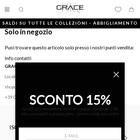
SALDI SU TUTTE LE COLLEZIONI - ABBIGLIAMENTO
Solo in negozio
E ACCESSORI
Puoi trovare questo articolo solo presso i nostri punti vendita:
Info contatti
GRACE BTQ
Località Porto, 38 58043 - PUNTA ALA (GR) GRACE BTQ
shoponline@gracebtq.com
SCONTO 15%
+39 0564 92 24 24
iscriviti alla newsletter e ricevi un coupon sconto del 15%
solo sui prodotti a prezzo pieno - promo valida solo online
ISCRIVITI ALLA NEWSLETTER