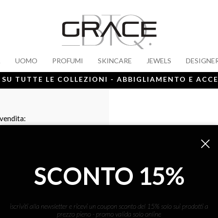
A
UOMO
PROFUMI
SKINCARE
JEWELS
DESIGNE
 SU TUTTE LE COLLEZIONI - ABBIGLIAMENTO E ACC
 vendita:
SCONTO 15%
iscriviti alla newsletter e ricevi un coupon sconto del 15% solo sui prodotti a
prezzo pieno - promo valida solo online