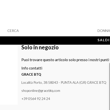
CERCA
DONN
SALDI
Solo in negozio
Puoi trovare questo articolo solo presso i nostri punti
Info contatti
GRACE BTQ
Località Porto, 38 58043 - PUNTA ALA (GR) GRACE BTQ
shoponline@gracebtq.com
+39 0564 92 24 24