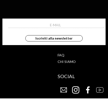
ISCRIVITI ALLA NEWS
ho letto ed accettato le condizioni sulla pr
Iscriviti alla newsletter
G
STORE
FAQ
CHI SIAMO
SOCIAL
CY