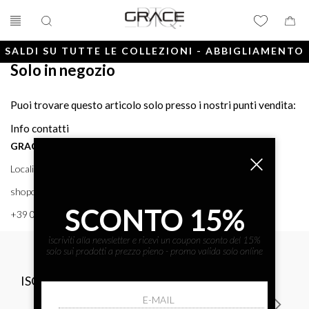
SALDI SU TUTTE LE COLLEZIONI - ABBIGLIAMENTO
Solo in negozio
E ACCESSORI
Puoi trovare questo articolo solo presso i nostri punti vendita:
Info contatti
GRACE BTQ
Località Porto, 38 58043 - PUNTA ALA (GR) GRACE BTQ
shoponline@gracebtq.com
SCONTO 15%
+39 0564 92 24 24
iscriviti alla newsletter e ricevi un coupon sconto del 15%
solo sui prodotti a prezzo pieno - promo valida solo online
ISCRIVITI ALLA NEWSLETTER