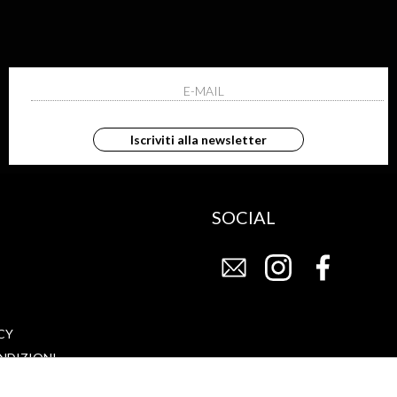
G
STORE
FAQ
Iscriviti alla newsletter
CHI SIAMO
SOCIAL
CY
NDIZIONI
DI VENDITA