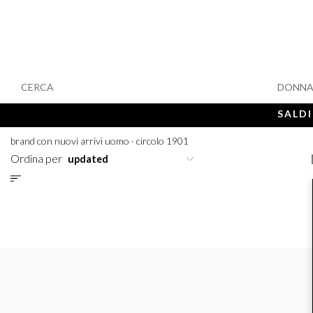
CERCA
DONN
SALDI
brand con nuovi arrivi uomo
·
circolo 1901
Ordina per