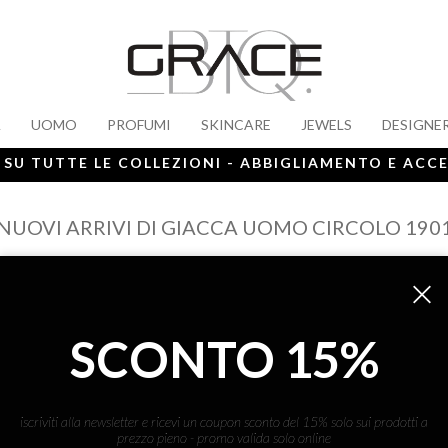
A
UOMO
PROFUMI
SKINCARE
JEWELS
DESIGNE
 SU TUTTE LE COLLEZIONI - ABBIGLIAMENTO E ACC
NUOVI ARRIVI DI GIACCA UOMO CIRCOLO 190
SCONTO 15%
ISCRIVITI ALLA NEWS
iscriviti alla newsletter e ricevi un coupon sconto del 15% solo sui prodotti a
prezzo pieno - promo valida solo online
ho letto ed accettato le condizioni sulla pr