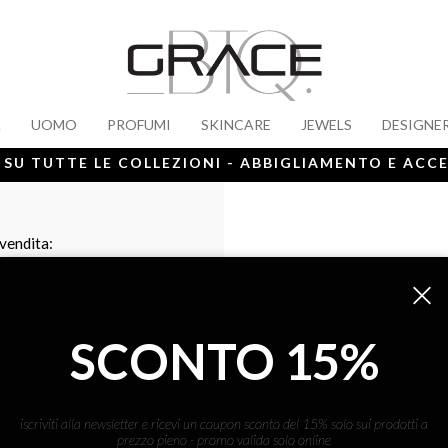
A
UOMO
PROFUMI
SKINCARE
JEWELS
DESIGNE
 SU TUTTE LE COLLEZIONI - ABBIGLIAMENTO E ACC
 vendita:
SCONTO 15%
iscriviti alla newsletter e ricevi un coupon sconto del 15% solo sui prodotti a
prezzo pieno - promo valida solo online