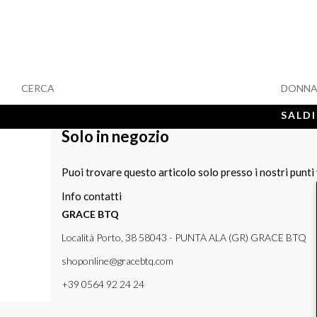
CERCA
DONN
SALDI
Solo in negozio
Puoi trovare questo articolo solo presso i nostri punti
Info contatti
GRACE BTQ
Località Porto, 38 58043 - PUNTA ALA (GR) GRACE BTQ
shoponline@gracebtq.com
+39 0564 92 24 24