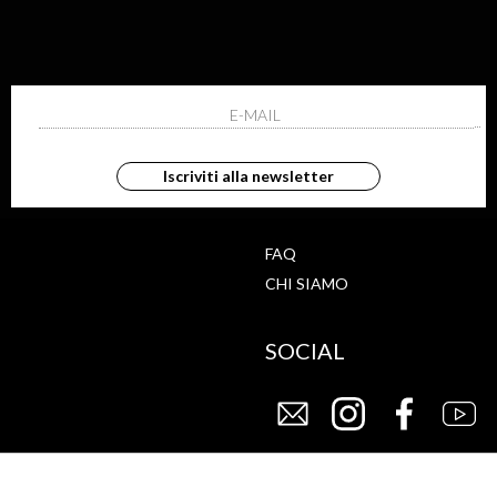
ISCRIVITI ALLA NEWS
ho letto ed accettato le condizioni sulla pr
Iscriviti alla newsletter
G
STORE
FAQ
CHI SIAMO
SOCIAL
CY