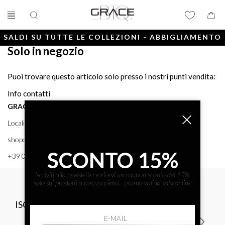
SALDI SU TUTTE LE COLLEZIONI - ABBIGLIAMENTO
Solo in negozio
E ACCESSORI
Puoi trovare questo articolo solo presso i nostri punti vendita:
Info contatti
GRACE BTQ
Località Porto, 38 58043 - PUNTA ALA (GR) GRACE BTQ
shoponline@gracebtq.com
SCONTO 15%
+39 0564 92 24 24
iscriviti alla newsletter e ricevi un coupon sconto del 15%
solo sui prodotti a prezzo pieno - promo valida solo online
ISCRIVITI ALLA NEWSLETTER