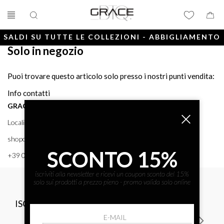
SALDI SU TUTTE LE COLLEZIONI - ABBIGLIAMENTO
Solo in negozio
E ACCESSORI
Puoi trovare questo articolo solo presso i nostri punti vendita:
Info contatti
GRACE BTQ
Località Porto, 38 58043 - PUNTA ALA (GR) GRACE BTQ
shoponline@gracebtq.com
SCONTO 15%
+39 0564 92 24 24
iscriviti alla newsletter e ricevi un coupon sconto del 15%
solo sui prodotti a prezzo pieno - promo valida solo online
ISCRIVITI ALLA NEWSLETTER