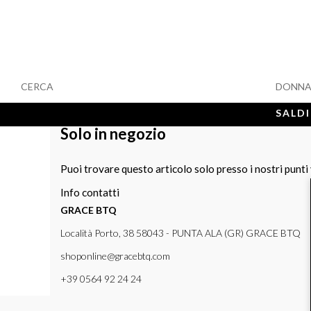
CERCA
DONN
SALDI
Solo in negozio
Puoi trovare questo articolo solo presso i nostri punti
Info contatti
GRACE BTQ
Località Porto, 38 58043 - PUNTA ALA (GR) GRACE BTQ
shoponline@gracebtq.com
+39 0564 92 24 24