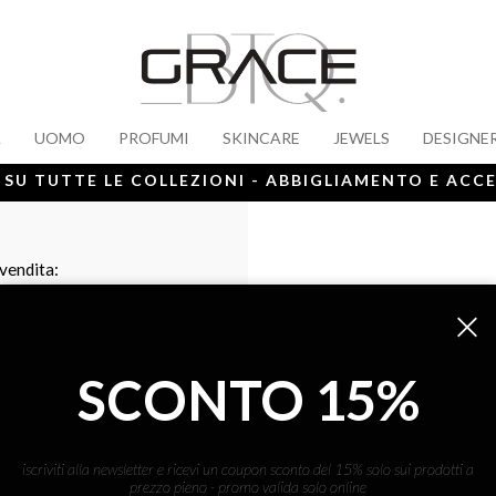
A
UOMO
PROFUMI
SKINCARE
JEWELS
DESIGNE
 SU TUTTE LE COLLEZIONI - ABBIGLIAMENTO E ACC
 vendita:
SCONTO 15%
iscriviti alla newsletter e ricevi un coupon sconto del 15% solo sui prodotti a
prezzo pieno - promo valida solo online