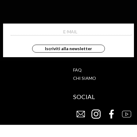
ISCRIVITI ALLA NEWS
ho letto ed accettato le condizioni sulla pr
Iscriviti alla newsletter
G
STORE
FAQ
CHI SIAMO
SOCIAL
CY