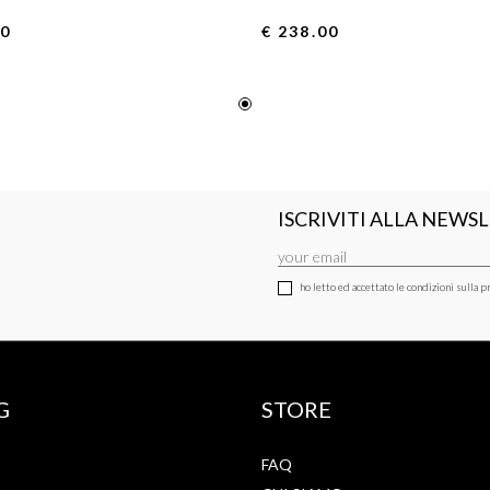
00
€ 238.00
ISCRIVITI ALLA NEWS
ho letto ed accettato le condizioni sulla pr
G
STORE
FAQ