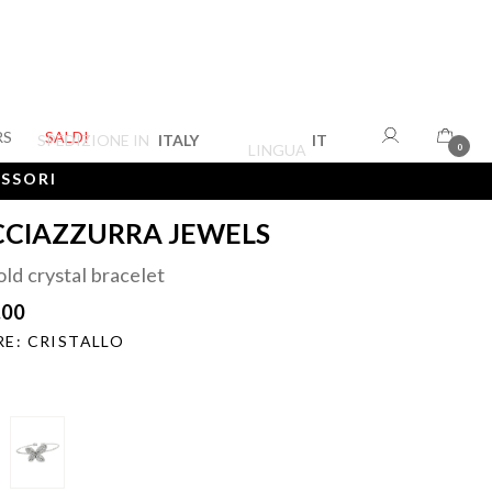
RS
SALDI
SPEDIZIONE IN
ITALY
IT
LINGUA
0
ESSORI
CIAZZURRA JEWELS
ld crystal bracelet
.00
E: CRISTALLO