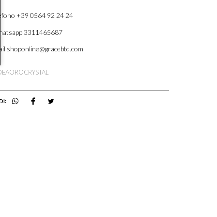
efono +39 0564 92 24 24
atsapp 3311465687
il shoponline@gracebtq.com
RDEAOROCRYSTAL
DI: