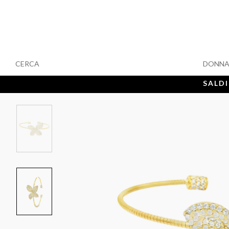
CERCA
DONN
SALDI