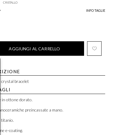
CRISTALLO
A
INFO TAGLIE
AGGIUNGI AL CARRELLO
RIZIONE
 crystal bracelet
AGLI
e in ottone dorato.
nanoceramiche preincassate a mano.
 titanio.
ne e-coating.