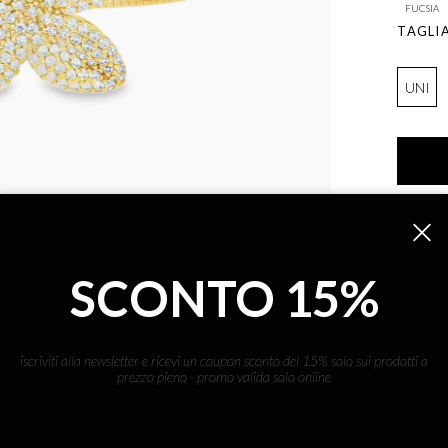
FUCSIA
TAGLI
UNI
DESC
Dea gold
SCONTO 15%
DETT
Braccial
iscriviti alla newsletter e ricevi un coupon sconto del 15% solo sui prodotti a
Pietre 
prezzo pieno - promo valida solo online
Anima in
Protezio