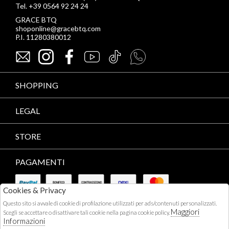
Tel. +39 0564 92 24 24
GRACE BTQ
shoponline@gracebtq.com
P.I. 11280380012
SHOPPING
LEGAL
STORE
PAGAMENTI
Cookies & Privacy
Questo sito si avvale di cookie di profilazione utilizzati per ads/contenuti personalizzati.
Maggiori
Scegli se accettare o disattivare tali cookie nella pagina cookie policy.
Informazioni
CORRIERI