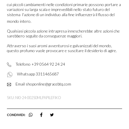
cui piccoli cambiamenti nelle condizioni primarie possono portare a
variazioni su larga scala e imprevedibili nello stato futuro del
sistema  l'azione di un individuo alla fine influenzerà il flusso del
mondo intero.
Qualsiasi piccola azione intrapresa innescherebbe altre azioni che
sarebbero seguite da conseguenze maggiori.
Attraverso i suoi aromi avventurosi e galvanizzati del mondo,
questo profumo vuole provocare e suscitare il desiderio di agire.
Telefono +39 0564 92 24 24
Whatsapp 3311465687
Email shoponline@gracebtq.com
SKU: NI0-24-00250MLPAPILEFIKO
CONDIVIDI: