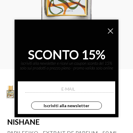
SCONTO 15%
iscriviti alla newsletter e ricevi un coupon sconto del 15%
solo sui prodotti a prezzo pieno - promo valida solo online
Iscriviti alla newsletter
NISHANE
PAPILEFIKO - EXTRAIT DE PARFUM - 50 ML