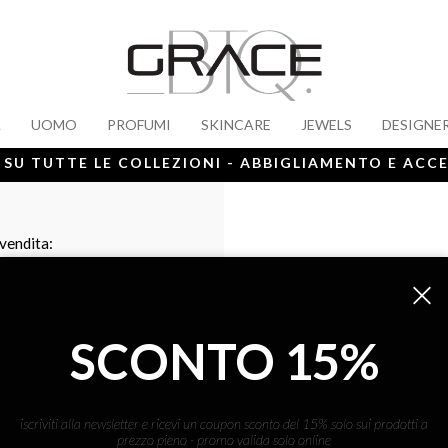
A
UOMO
PROFUMI
SKINCARE
JEWELS
DESIGNE
 SU TUTTE LE COLLEZIONI - ABBIGLIAMENTO E ACC
 vendita:
SCONTO 15%
iscriviti alla newsletter e ricevi un coupon sconto del 15% solo sui prodotti a
prezzo pieno - promo valida solo online