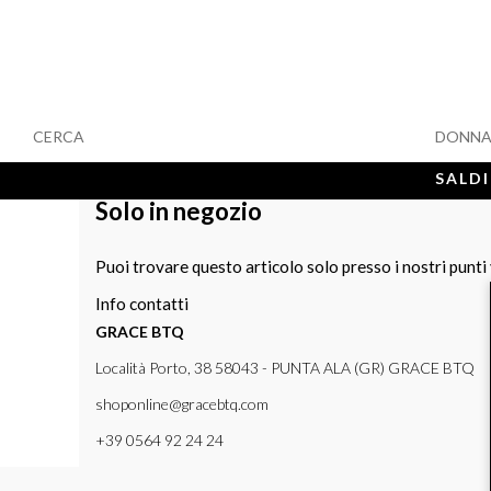
CERCA
DONN
SALDI
Solo in negozio
Puoi trovare questo articolo solo presso i nostri punti
Info contatti
GRACE BTQ
Località Porto, 38 58043 - PUNTA ALA (GR) GRACE BTQ
shoponline@gracebtq.com
+39 0564 92 24 24