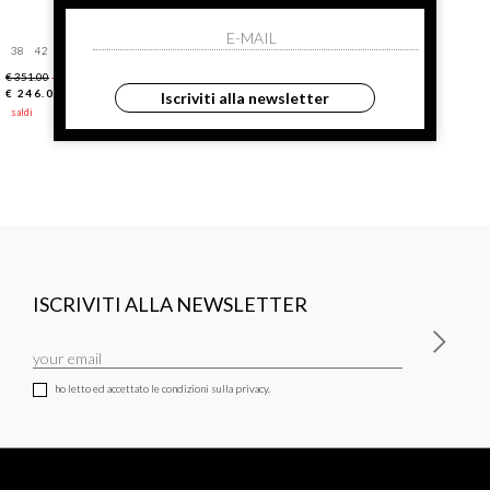
38
42
44
€ 351.00
-30%
€ 246.00
Iscriviti alla newsletter
saldi
ISCRIVITI ALLA NEWSLETTER
ho letto ed accettato le condizioni sulla privacy.