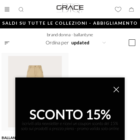
SALDI SU TUTTE LE COLLEZIONI - ABBIGLIAMENTO
E ACCESSORI
brand donna
·
ballantyne
Ordina per
SCONTO 15%
iscriviti alla newsletter e ricevi un coupon sconto del 15%
solo sui prodotti a prezzo pieno - promo valida solo online
BALLANTYNE