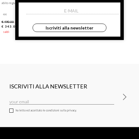
abito regular
44
€ 490.00
-30%
€ 343.00
Iscriviti alla newsletter
saldi
ISCRIVITI ALLA NEWSLETTER
ho letto ed accettato le condizioni sulla privacy.