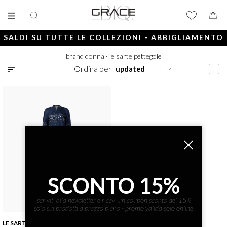
SALDI SU TUTTE LE COLLEZIONI - ABBIGLIAMENTO
E ACCESSORI
brand donna
·
le sarte pettegole
Ordina per
SCONTO 15%
iscriviti alla newsletter e ricevi un coupon sconto del 15%
solo sui prodotti a prezzo pieno - promo valida solo online
LE SARTE PETTEGOLE