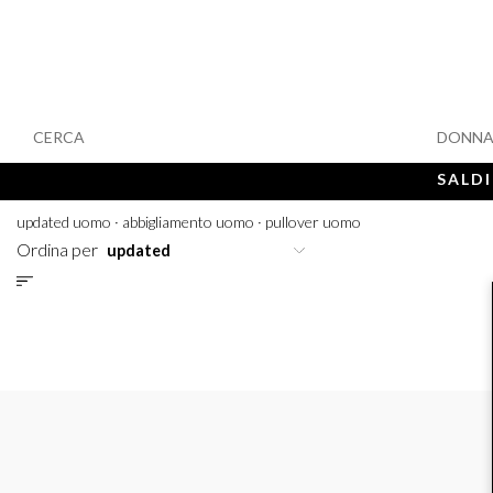
CERCA
DONN
SALDI
updated uomo
·
abbigliamento uomo
·
pullover uomo
Ordina per