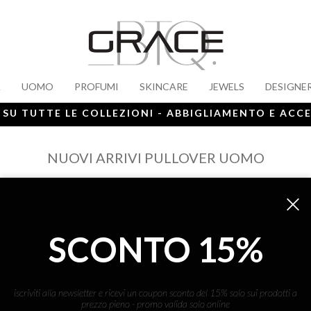
A
UOMO
PROFUMI
SKINCARE
JEWELS
DESIGNE
 SU TUTTE LE COLLEZIONI - ABBIGLIAMENTO E ACC
NUOVI ARRIVI PULLOVER UOMO
SCONTO 15%
ISCRIVITI ALLA NEWS
iscriviti alla newsletter e ricevi un coupon sconto del 15% solo sui prodotti a
prezzo pieno - promo valida solo online
ho letto ed accettato le condizioni sulla pr