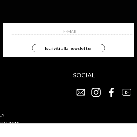
G
STORE
FAQ
Iscriviti alla newsletter
CHI SIAMO
SOCIAL
CY
NDIZIONI
DI VENDITA