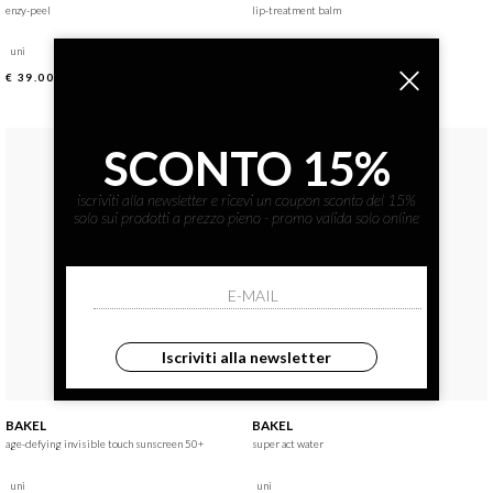
enzy-peel
lip-treatment balm
uni
uni
€ 39.00
€ 48.00
SCONTO 15%
iscriviti alla newsletter e ricevi un coupon sconto del 15%
solo sui prodotti a prezzo pieno - promo valida solo online
Iscriviti alla newsletter
BAKEL
BAKEL
age-defying invisible touch sunscreen 50+
super act water
uni
uni