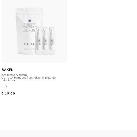
BAKEL
eye-recovery cream
crema contorno occhi anti-età energizzante
istantanea
uni
€ 19.00