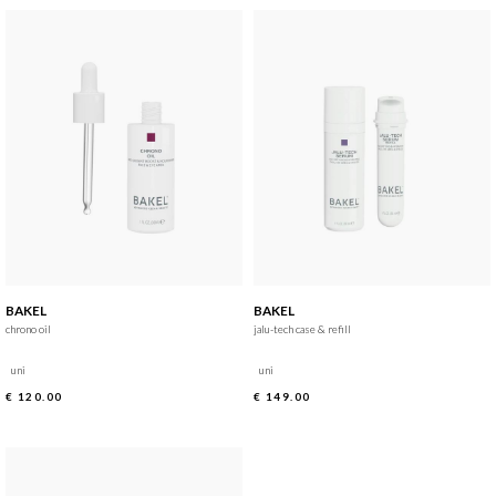
BAKEL
BAKEL
chrono oil
jalu-tech case & refill
uni
uni
€ 120.00
€ 149.00