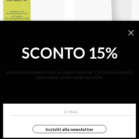
SCONTO 15%
iscriviti alla newsletter e ricevi un coupon sconto del 15% solo sui prodotti a
prezzo pieno - promo valida solo online
BAKEL
rpo spf 50+
pre-sun emulsion
protezione molto alta
emulsione anti-età
€ 59.00
Iscriviti alla newsletter