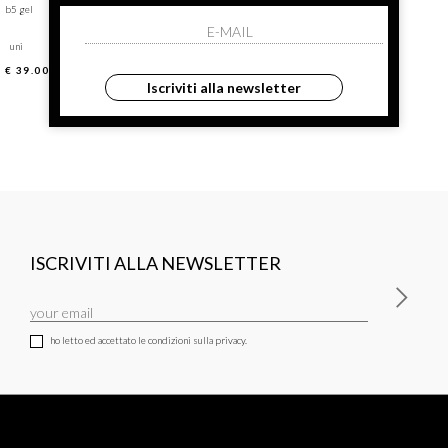
b5 gel
photo-reset cream
uni
uni
€ 39.00
€ 92.00
Iscriviti alla newsletter
ISCRIVITI ALLA NEWSLETTER
ho letto ed accettato le condizioni sulla privacy.