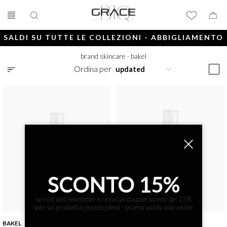
SALDI SU TUTTE LE COLLEZIONI - ABBIGLIAMENTO
E ACCESSORI
brand skincare
·
bakel
Ordina per
SCONTO 15%
iscriviti alla newsletter e ricevi un coupon sconto del 15%
solo sui prodotti a prezzo pieno - promo valida solo online
BAKEL
BAKEL